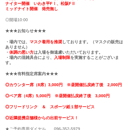
ナイター開催 いわき平FⅠ、松阪FⅡ
ミッドナイト開催 発売無し
◎開場10:00
★★★お知らせ★★★
・場内では、
マスク着用を推奨
しております。（マスクの販売は
ありません）
・
体調の悪い方
は入場を御遠慮いただいております。
・場内の混雑具合により、
入場制限
を実施することがございま
す。
★★★有料指定席案内★★★
◎カウンター席（8席）3,000円 ※昼開催払戻終了後 2,000円
◎ペア席（4席）5,000円 ※昼開催払戻終了後 3,000円
◎フリードリンク ＆ スポーツ紙１部サービス
◎近隣提携店舗様からの出前サービス！
★ご予約専用ダイヤル 096-352-5979