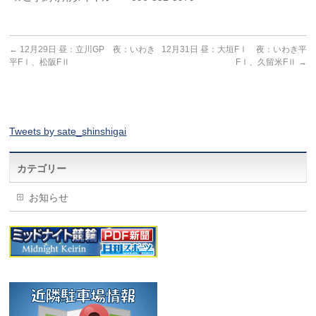
←
12月29日 昼：立川GP 夜：いわき
12月31日 昼：大垣FⅠ 夜：いわき平
平FⅠ、松阪FⅡ
FⅠ、久留米FⅡ
→
Tweets by sate_shinshigai
カテゴリー
お知らせ