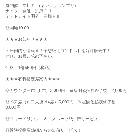
昼開催 立川ＦⅠ(ヤンググランプリ)
ナイター開催 別府ＦⅡ
ミッドナイト開催 豊橋ＦⅡ
◎開場10:00
★★★お知らせ★★★
・圧倒的な情報量！予想紙【コンドル】を好評販売中！
ぜひ、お買い求め下さい。
価格 1部550円（税込）
★★★有料指定席案内★★★
◎カウンター席（8席）3,000円 ※昼開催払戻終了後 2,000円
◎ペア席（お二人掛け4席）5,000円 ※昼開催払戻終了後
3,000円
◎フリードリンク ＆ スポーツ紙１部サービス
◎近隣提携店舗様からの出前サービス！