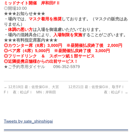
ミッドナイト開催 岸和田FⅡ
◎開場10:00
★★★お知らせ★★★
・場内では、
マスク着用を推奨
しております。（マスクの販売はあ
りません）
・
体調の悪い方
は入場を御遠慮いただいております。
・場内の混雑具合により、
入場制限を実施
することがございます。
★★★有料指定席案内★★★
◎カウンター席（8席）3,000円 ※昼開催払戻終了後 2,000円
◎ペア席（4席）5,000円 ※昼開催払戻終了後 3,000円
◎フリードリンク ＆ スポーツ紙１部サービス
◎近隣提携店舗様からの出前サービス！
★ご予約専用ダイヤル 096-352-5979
←
12月19日 昼：佐世保GⅢ、大宮
12月21日 昼：佐世保GⅢ、取手FⅠ
FⅠ 夜：松山FⅠ MN：岸和田
夜：松山FⅠ
→
Tweets by sate_shinshigai