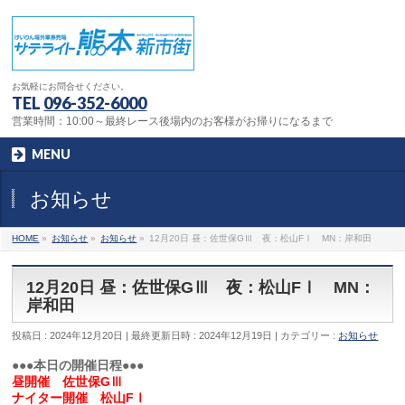
お気軽にお問合せください。
TEL
096-352-6000
営業時間：10:00～最終レース後場内のお客様がお帰りになるまで
MENU
お知らせ
HOME
»
お知らせ
»
お知らせ
»
12月20日 昼：佐世保GⅢ 夜：松山FⅠ MN：岸和田
12月20日 昼：佐世保GⅢ 夜：松山FⅠ MN：
岸和田
投稿日 : 2024年12月20日
最終更新日時 : 2024年12月19日
カテゴリー :
お知らせ
●●●本日の開催日程●●●
昼開催 佐世保GⅢ
ナイター開催 松山FⅠ