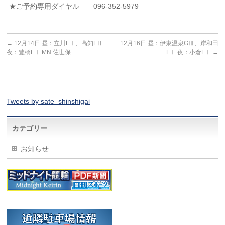
★ご予約専用ダイヤル 096-352-5979
←
12月14日 昼：立川FⅠ、高知FⅡ
12月16日 昼：伊東温泉GⅢ、岸和田
夜：豊橋FⅠ MN:佐世保
FⅠ 夜：小倉FⅠ
→
Tweets by sate_shinshigai
カテゴリー
お知らせ