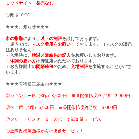
ミッドナイト：発売なし
◎開場10:00
★★★お知らせ★★★
市の指導
により、
以下の制限
を設けております。
・場内では、
マスク着用をお願い
しております。（マスクの販売
はありません）
・入場時に、
検温と連絡先の記入
をお願いしております。
・
体調の悪い方
は御遠慮いただいております。
・お客様同士の
間隔確保
のため、
入場制限
を実施することがござ
います。
★★★有料指定席案内★★★
◎カウンター席（8席）3,000円 ※昼開催払戻終了後 2,000円
◎ペア席（4席）5,000円 ※昼開催払戻終了後 3,000円
◎フリードリンク ＆ スポーツ紙１部サービス
◎近隣提携店舗様からの出前サービス！