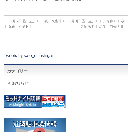
←
11月6日 昼：立川ＦⅠ 夜：久留米Ｆ
11月8日 昼：立川ＦⅠ、青森ＦⅠ 夜：
Ⅰ 深夜：小倉FⅡ
久留米ＦⅠ 深夜：前橋ＦⅡ
→
Tweets by sate_shinshigai
カテゴリー
お知らせ