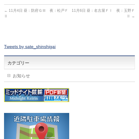
←
11月4日 昼：防府ＧⅢ 夜：松戸Ｆ
11月6日 昼：名古屋ＦⅠ 夜：玉野Ｆ
Ⅱ
Ⅱ
→
Tweets by sate_shinshigai
カテゴリー
お知らせ