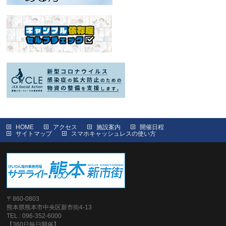
HOME
アクセス
施設案内
開催日程
サイトマップ
スマホキャッシュレスの使い方
〒860-0803
熊本県熊本市中央区新市街4-13
TEL : 096-352-6000
【360日毎日開催】