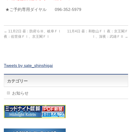
★ご予約専用ダイヤル 096-352-5979
←
11月2日 昼：防府ＧⅢ、岐阜ＦⅠ
11月4日 昼：和歌山ＦⅠ 夜：京王閣Ｆ
夜：佐世保ＦⅠ、京王閣ＦⅠ
Ⅰ、深夜：武雄ＦⅡ
→
Tweets by sate_shinshigai
カテゴリー
お知らせ