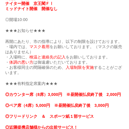
ナイター開催 京王閣ＦⅠ
ミッドナイト開催 開催なし
◎開場10:00
★★★お知らせ★★★
再開にあたり、市の指導により、以下の制限を設けております。
・場内では、
マスク着用
をお願いしております。（マスクの販売
はありません）
・入場時に、
検温と連絡先の記入
をお願いしております。
・
体調の悪い方
は御遠慮いただいております。
・お客様同士の間隔確保のため、
入場制限を実施
することがござ
います。
★★★有料指定席案内★★★
◎カウンター席（8席）3,000円 ※昼開催払戻終了後 2,000円
◎ペア席（4席）5,000円 ※昼開催払戻終了後 3,000円
◎フリードリンク ＆ スポーツ紙１部サービス
◎近隣提携店舗様からの出前サービス！