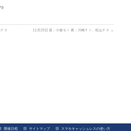
79
山ＦⅡ
11月25日 昼：小倉ＧⅠ 夜：川崎ＦⅠ、松山ＦⅡ
→
開催日程
サイトマップ
スマホキャッシュレスの使い方