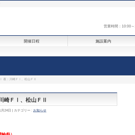
街
営業時間：10:0
開催日程
施設案内
ＧⅠ 夜：川崎ＦⅠ、松山ＦⅡ
夜：川崎ＦⅠ、松山ＦⅡ
1月24日
カテゴリー :
お知らせ
競輪祭）