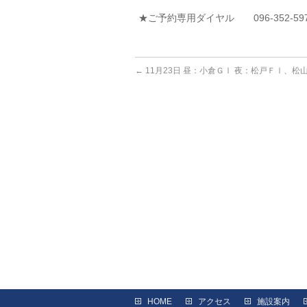
★ご予約専用ダイヤル 096-352-59
←
11月23日 昼：小倉ＧⅠ 夜：松戸ＦⅠ、松
HOME
アクセス
施設案内