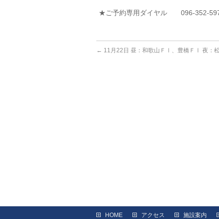
★ご予約専用ダイヤル 096-352-59
←
11月22日 昼：和歌山ＦⅠ、豊橋ＦⅠ 夜：
HOME
アクセス
施設案内