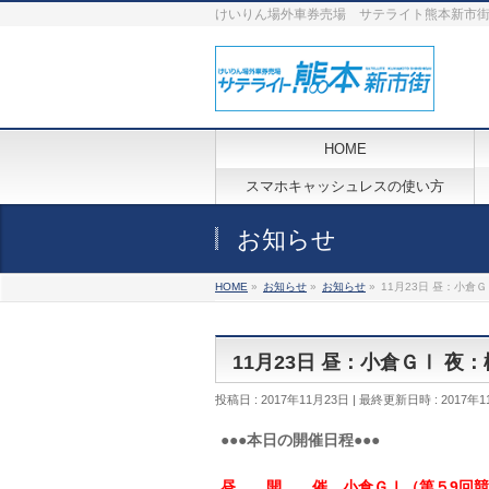
けいりん場外車券売場 サテライト熊本新市
HOME
スマホキャッシュレスの使い方
お知らせ
HOME
»
お知らせ
»
お知らせ
»
11月23日 昼：小倉
11月23日 昼：小倉ＧⅠ 
投稿日 : 2017年11月23日
最終更新日時 : 2017年1
●●●本日の開催日程●●●
昼 開 催 小倉ＧⅠ（第５9回競