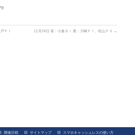
79
松戸ＦⅠ
11月24日 昼：小倉ＧⅠ 夜：川崎ＦⅠ、松山ＦⅡ
→
開催日程
サイトマップ
スマホキャッシュレスの使い方