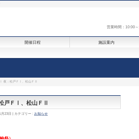
街
営業時間：10:0
開催日程
施設案内
ＧⅠ 夜：松戸ＦⅠ、松山ＦⅡ
夜：松戸ＦⅠ、松山ＦⅡ
1月23日
カテゴリー :
お知らせ
輪祭）