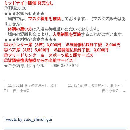
ミッドナイト開催 発売なし
◎開場10:00
★★★お知らせ★★★
・場内では、
マスク着用を推奨
しております。（マスクの販売はあ
りません）
・
体調の悪い方
は入場を御遠慮いただいております。
・場内の混雑具合により、
入場制限を実施
することがございます。
★★★有料指定席案内★★★
◎カウンター席（8席）3,000円 ※昼開催払戻終了後 2,000円
◎ペア席（4席）5,000円 ※昼開催払戻終了後 3,000円
◎フリードリンク ＆ スポーツ紙１部サービス
◎近隣提携店舗様からの出前サービス！
★ご予約専用ダイヤル 096-352-5979
←
11月22日 昼：名古屋FⅠ、取手
11月24日 昼：名古屋FⅠ、取手FⅠ
FⅠ 夜：小倉GⅠ
夜：小倉GⅠ
→
Tweets by sate_shinshigai