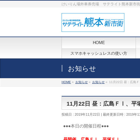
けいりん場外車券売場 サテライト熊本新市
HOME
スマホキャッシュレスの使い方
お知らせ
HOME
»
お知らせ
»
お知らせ
»
11月22日 昼：広島
11月22日 昼：広島ＦⅠ、
投稿日 : 2019年11月22日
最終更新日時 : 2019年1
●●●本日の開催日程●●●
昼
開催 広島ＦⅠ、平塚ＦⅠ