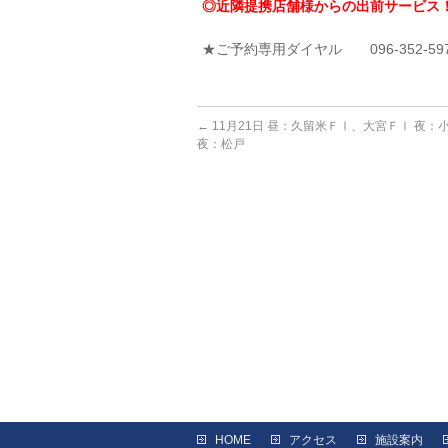
◎近隣提携店舗様からの出前サービス
★ご予約専用ダイヤル 096-352-59
←
11月21日 昼：久留米ＦⅠ、大宮ＦⅠ 夜：
夜：松戸
HOME
アクセス
施設案内