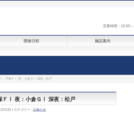
街
営業時間：10:0
開催日程
施設案内
ＦⅠ、平塚ＦⅠ 夜：小倉ＧⅠ 深夜：松戸
平塚ＦⅠ 夜：小倉ＧⅠ 深夜：松戸
1月21日
カテゴリー :
お知らせ