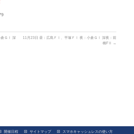
！
79
小倉ＧⅠ 深
11月23日 昼：広島ＦⅠ、平塚ＦⅠ 夜：小倉ＧⅠ 深夜：前
橋FⅡ
→
開催日程
サイトマップ
スマホキャッシュレスの使い方