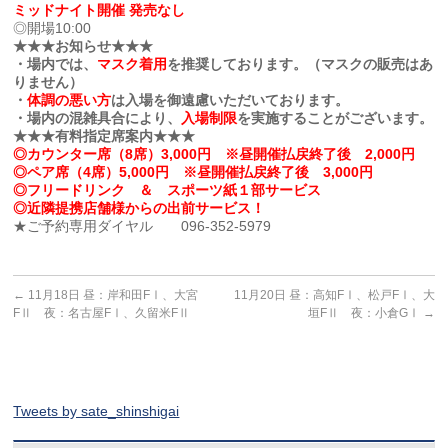
ミッドナイト開催 発売なし
◎開場10:00
★★★お知らせ★★★
・場内では、
マスク着用
を推奨しております。（マスクの販売はあ
りません）
・
体調の悪い方
は入場を御遠慮いただいております。
・場内の混雑具合により、
入場制限
を実施することがございます。
★★★有料指定席案内★★★
◎カウンター席（8席）3,000円 ※昼開催払戻終了後 2,000円
◎ペア席（4席）5,000円 ※昼開催払戻終了後 3,000円
◎フリードリンク ＆ スポーツ紙１部サービス
◎近隣提携店舗様からの出前サービス！
★ご予約専用ダイヤル 096-352-5979
←
11月18日 昼：岸和田FⅠ、大宮
11月20日 昼：高知FⅠ、松戸FⅠ、大
FⅡ 夜：名古屋FⅠ、久留米FⅡ
垣FⅡ 夜：小倉GⅠ
→
Tweets by sate_shinshigai