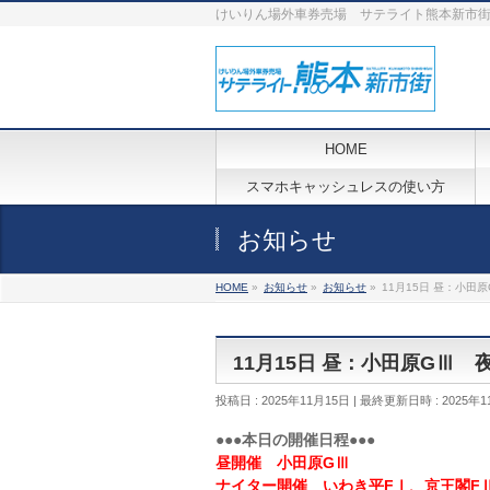
けいりん場外車券売場 サテライト熊本新市
HOME
スマホキャッシュレスの使い方
お知らせ
HOME
»
お知らせ
»
お知らせ
»
11月15日 昼：小田
11月15日 昼：小田原GⅢ
投稿日 : 2025年11月15日
最終更新日時 : 2025年1
●●●本日の開催日程●●●
昼開催 小田原GⅢ
ナイター開催 いわき平FⅠ、京王閣F