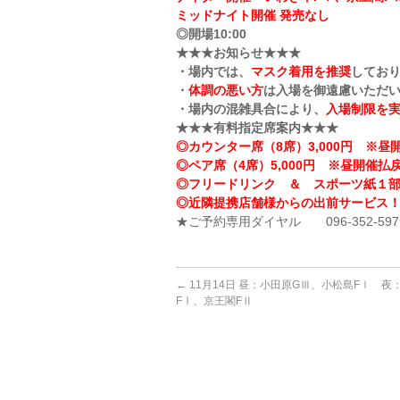
ミッドナイト開催 発売なし
◎開場10:00
★★★お知らせ★★★
・場内では、
マスク着用を推奨
してお
・
体調の悪い方
は入場を御遠慮いただ
・場内の混雑具合により、
入場制限を
★★★有料指定席案内★★★
◎カウンター席（8席）3,000円 ※昼開
◎ペア席（4席）5,000円 ※昼開催払戻
◎フリードリンク ＆ スポーツ紙１
◎近隣提携店舗様からの出前サービス
★ご予約専用ダイヤル 096-352-597
←
11月14日 昼：小田原GⅢ、小松島FⅠ 夜
FⅠ、京王閣FⅡ