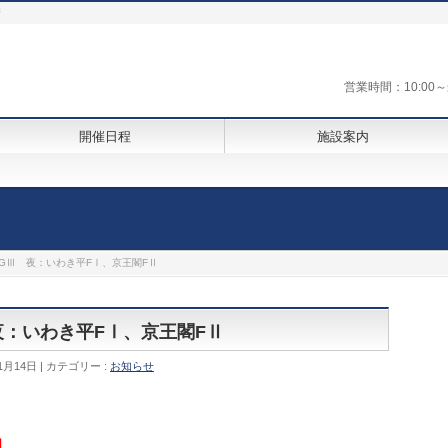
街
営業時間：10:0
開催日程
施設案内
原GⅢ 夜：いわき平FⅠ、京王閣FⅡ
 夜：いわき平FⅠ、京王閣FⅡ
1月14日
カテゴリー :
お知らせ
Ⅱ