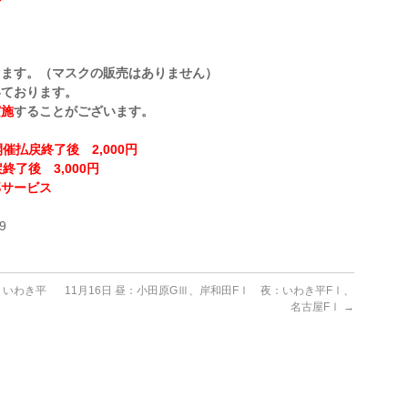
ります。（マスクの販売はありません）
いております。
実施
することがございます。
催払戻終了後 2,000円
終了後 3,000円
部サービス
！
9
：いわき平
11月16日 昼：小田原GⅢ、岸和田FⅠ 夜：いわき平FⅠ、
名古屋FⅠ
→