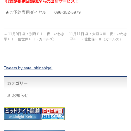
◎近隣提携店舗様からの出前サービス！
★ご予約専用ダイヤル 096-352-5979
←
11月9日 昼：別府ＦⅠ 夜：いわき
11月11日 昼：大垣ＧⅢ 夜：いわき
平ＦⅠ・佐世保ＦⅡ（ガールズ）
平ＦⅠ・佐世保ＦⅡ（ガールズ）
→
Tweets by sate_shinshigai
カテゴリー
お知らせ