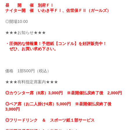
昼 開 催 別府ＦⅠ
ナイター開 催 いわき平ＦⅠ、佐世保ＦⅡ（ガールズ）
◎開場10:00
★★★お知らせ★★★
・圧倒的な情報量！予想紙【コンドル】を好評販売中！
ぜひ、お買い求め下さい。
価格 1部500円（税込）
★★★有料指定席案内★★★
◎カウンター席（8席）3,000円 ※昼開催払戻終了後 2,000円
◎ペア席（お二人掛け4席）5,000円 ※昼開催払戻終了後
3,000円
◎フリードリンク ＆ スポーツ紙１部サービス