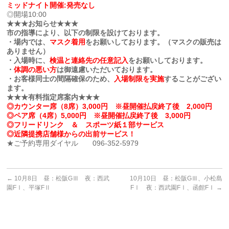
ミッドナイト開催:発売なし
◎開場10:00
★★★お知らせ★★★
市の指導により、以下の制限を設けております。
・場内では、
マスク着用
をお願いしております。（マスクの販売は
ありません）
・入場時に、
検温と連絡先の任意記入
をお願いしております。
・
体調の悪い方
は御遠慮いただいております。
・お客様同士の間隔確保のため、
入場制限を実施
することがござい
ます。
★★★有料指定席案内★★★
◎カウンター席（8席）3,000円 ※昼開催払戻終了後 2,000円
◎ペア席（4席）5,000円 ※昼開催払戻終了後 3,000円
◎フリードリンク ＆ スポーツ紙１部サービス
◎近隣提携店舗様からの出前サービス！
★ご予約専用ダイヤル 096-352-5979
←
10月8日 昼：松阪GⅢ 夜：西武
10月10日 昼：松阪GⅢ、小松島
園FⅠ、平塚FⅡ
FⅠ 夜：西武園FⅠ、函館FⅠ
→