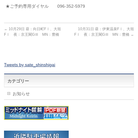
★ご予約専用ダイヤル 096-352-5979
←
10月29日 昼：向日町FⅠ、大垣
10月31日 昼：伊東温泉FⅠ、大垣
FⅠ 夜：京王閣GⅢ MN：豊橋
FⅠ 夜：京王閣GⅢ MN：豊橋
→
Tweets by sate_shinshigai
カテゴリー
お知らせ