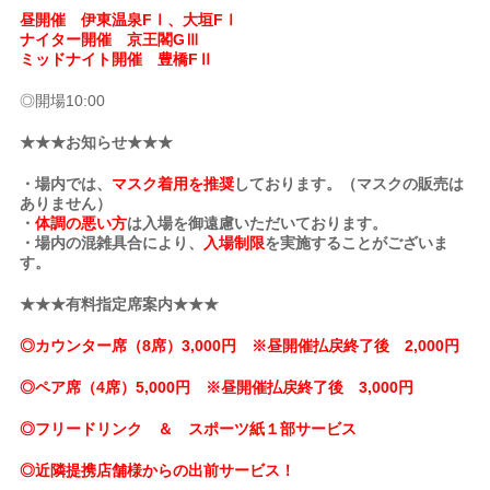
昼開催 伊東温泉FⅠ、大垣FⅠ
ナイター開催 京王閣GⅢ
ミッドナイト開催 豊橋FⅡ
◎開場10:00
★★★お知らせ★★★
・場内では、
マスク着用を推奨
しております。（マスクの販売は
ありません）
・
体調の悪い方
は入場を御遠慮いただいております。
・場内の混雑具合により、
入場制限
を実施することがございま
す。
★★★有料指定席案内★★★
◎カウンター席（8席）3,000円 ※昼開催払戻終了後 2,000円
◎ペア席（4席）5,000円 ※昼開催払戻終了後 3,000円
◎フリードリンク ＆ スポーツ紙１部サービス
◎近隣提携店舗様からの出前サービス！