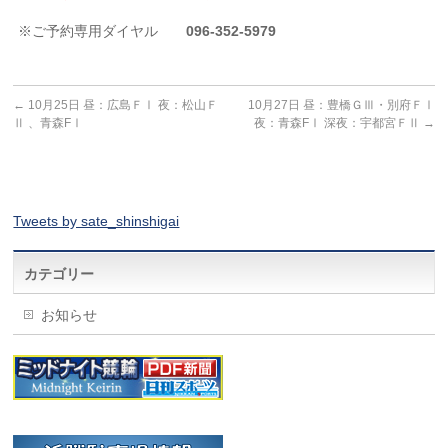
※ご予約専用ダイヤル
096-352-5979
←
10月25日 昼：広島ＦⅠ 夜：松山Ｆ
10月27日 昼：豊橋ＧⅢ・別府ＦⅠ
Ⅱ 、青森FⅠ
夜：青森FⅠ 深夜：宇都宮ＦⅡ
→
Tweets by sate_shinshigai
カテゴリー
お知らせ