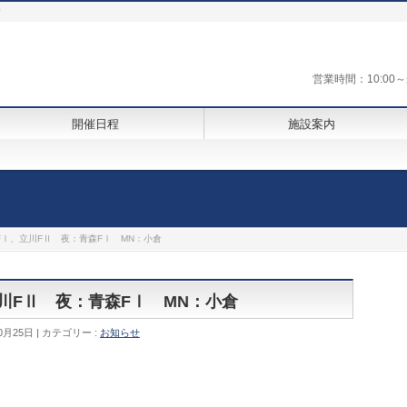
街
営業時間：10:0
開催日程
施設案内
FⅠ、立川FⅡ 夜：青森FⅠ MN：小倉
立川FⅡ 夜：青森FⅠ MN：小倉
0月25日
カテゴリー :
お知らせ