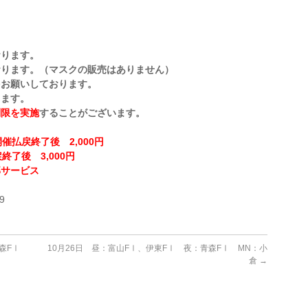
おります。
おります。（マスクの販売はありません）
をお願いしております。
ります。
制限を実施
することがございます。
催払戻終了後 2,000円
終了後 3,000円
部サービス
！
9
青森FⅠ
10月26日 昼：富山FⅠ、伊東FⅠ 夜：青森FⅠ MN：小
倉
→