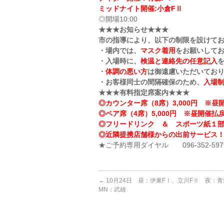
ミッドナイト開催:小倉FⅡ
◎開場10:00
★★★お知らせ★★★
市の指導により、以下の制限を設けて
・場内では、
マスク着用
をお願いして
・入場時に、
検温と連絡先の任意記入
・
体調の悪い方
は御遠慮いただいてお
・お客様同士の間隔確保のため、
入場
★★★有料指定席案内★★★
◎カウンター席（8席）3,000円 ※昼開
◎ペア席（4席）5,000円 ※昼開催払戻
◎フリードリンク ＆ スポーツ紙１
◎近隣提携店舗様からの出前サービス
★ご予約専用ダイヤル 096-352-597
←
10月24日 昼：伊東FⅠ、立川FⅡ 夜：
MN：武雄