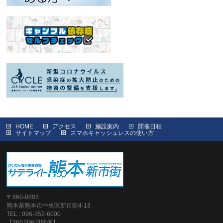
HOME
アクセス
施設案内
開催日程
サイトマップ
スマホキャッシュレスの使い方
〒860-0803
熊本県熊本市中央区新市街4-13
TEL : 096-352-6000
【360日毎日開催】