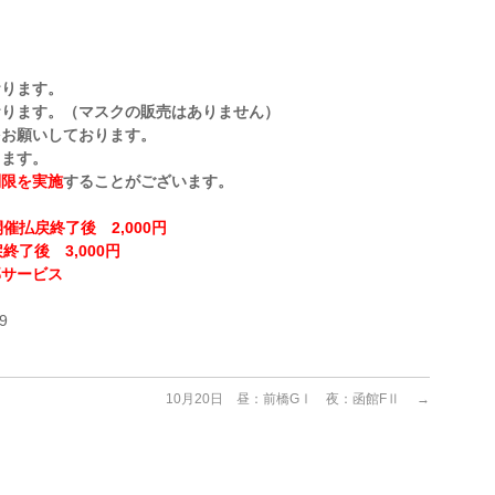
おります。
おります。（マスクの販売はありません）
をお願いしております。
ります。
制限を実施
することがございます。
催払戻終了後 2,000円
終了後 3,000円
部サービス
！
9
10月20日 昼：前橋GⅠ 夜：函館FⅡ
→