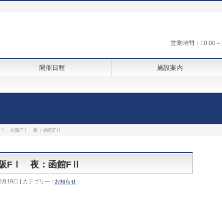
街
営業時間：10:0
開催日程
施設案内
FⅠ、松阪FⅠ 夜：函館FⅡ
松阪FⅠ 夜：函館FⅡ
0月19日
カテゴリー :
お知らせ