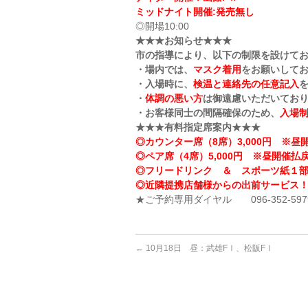
ミッドナイト開催:発売無し
◎開場10:00
★★★お知らせ★★★
市の指導により、以下の制限を設けて
・場内では、
マスク着用
をお願いして
・入場時に、
検温と連絡先の任意記入
・
体調の悪い方
は御遠慮いただいてお
・お客様同士の間隔確保のため、
入場
★★★有料指定席案内★★★
◎カウンター席（8席）3,000円 ※昼開
◎ペア席（4席）5,000円 ※昼開催払戻
◎フリードリンク ＆ スポーツ紙１
◎近隣提携店舗様からの出前サービス
★ご予約専用ダイヤル 096-352-597
←
10月18日 昼：武雄FⅠ、松阪FⅠ