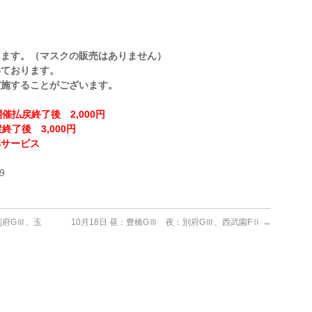
ります。（マスクの販売はありません）
いております。
実施することがございます。
催払戻終了後 2,000円
終了後 3,000円
部サービス
！
9
別府GⅢ、玉
10月18日 昼：豊橋GⅢ 夜：別府GⅢ、西武園FⅡ
→