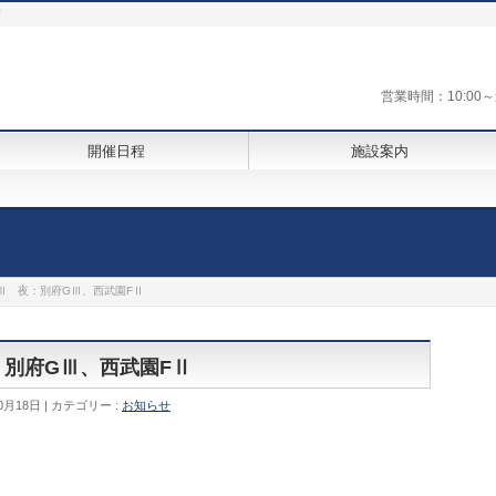
街
営業時間：10:0
開催日程
施設案内
GⅢ 夜：別府GⅢ、西武園FⅡ
夜：別府GⅢ、西武園FⅡ
0月18日
カテゴリー :
お知らせ