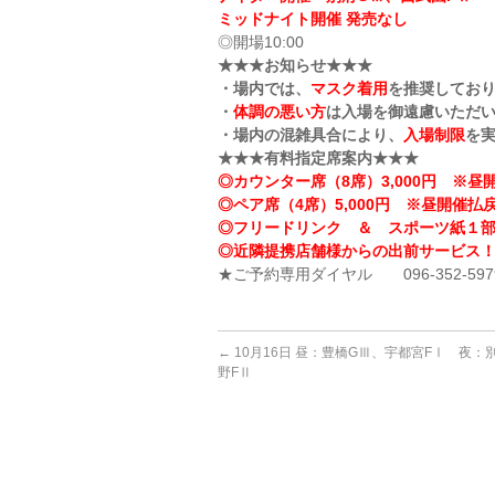
ミッドナイト開催 発売なし
◎開場10:00
★★★お知らせ★★★
・場内では、
マスク着用
を推奨してお
・
体調の悪い方
は入場を御遠慮いただ
・場内の混雑具合により、
入場制限
を
★★★有料指定席案内★★★
◎カウンター席（8席）3,000円 ※昼開
◎ペア席（4席）5,000円 ※昼開催払戻
◎フリードリンク ＆ スポーツ紙１
◎近隣提携店舗様からの出前サービス
★ご予約専用ダイヤル 096-352-597
←
10月16日 昼：豊橋GⅢ、宇都宮FⅠ 夜：
野FⅡ