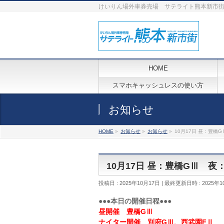
けいりん場外車券売場 サテライト熊本新市
HOME
スマホキャッシュレスの使い方
お知らせ
HOME
»
お知らせ
»
お知らせ
»
10月17日 昼：豊橋
10月17日 昼：豊橋GⅢ 
投稿日 : 2025年10月17日
最終更新日時 : 2025年1
●●●本日の開催日程●●●
昼開催 豊橋GⅢ
ナイター開催 別府GⅢ、西武園FⅡ