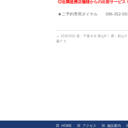
◎近隣提携店舗様からの出前サービス
★ご予約専用ダイヤル 096-352-59
←
10月15日 昼：千葉ＧⅢ 富山FⅠ 夜：松山
森ＦⅡ
HOME
アクセス
施設案内