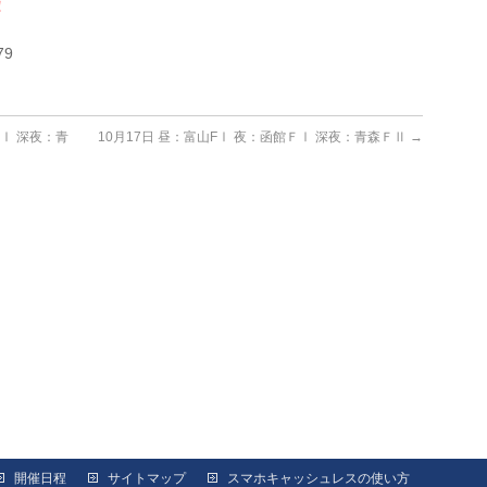
！
79
ＦⅠ 深夜：青
10月17日 昼：富山FⅠ 夜：函館ＦⅠ 深夜：青森ＦⅡ
→
開催日程
サイトマップ
スマホキャッシュレスの使い方