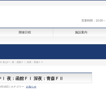
街
営業時間：10:0
開催日程
施設案内
ＧⅢ 富山FⅠ 夜：函館ＦⅠ 深夜：青森ＦⅡ
山FⅠ 夜：函館ＦⅠ 深夜：青森ＦⅡ
0月16日
カテゴリー :
お知らせ