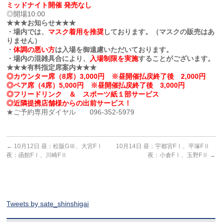
ミッドナイト開催 発売なし
◎開場10:00
★★★お知らせ★★★
・場内では、
マスク着用を推奨
しております。（マスクの販売はあ
りません）
・
体調の悪い方
は入場を御遠慮いただいております。
・場内の混雑具合により、
入場制限を実施
することがございます。
★★★有料指定席案内★★★
◎カウンター席（8席）3,000円 ※昼開催払戻終了後 2,000円
◎ペア席（4席）5,000円 ※昼開催払戻終了後 3,000円
◎フリードリンク ＆ スポーツ紙１部サービス
◎近隣提携店舗様からの出前サービス！
★ご予約専用ダイヤル 096-352-5979
←
10月12日 昼：松阪GⅢ、大宮FⅠ
10月14日 昼：宇都宮FⅠ、平塚FⅡ
夜：函館FⅠ、川崎FⅡ
夜：小倉FⅠ、玉野FⅡ
→
Tweets by sate_shinshigai