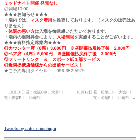
ミッドナイト開催 発売なし
◎開場10:00
★★★お知らせ★★★
・場内では、
マスク着用
を推奨しております。（マスクの販売はあ
りません）
・
体調の悪い方
は入場を御遠慮いただいております。
・場内の混雑具合により、
入場制限
を実施することがございます。
★★★有料指定席案内★★★
◎カウンター席（8席）3,000円 ※昼開催払戻終了後 2,000円
◎ペア席（4席）5,000円 ※昼開催払戻終了後 3,000円
◎フリードリンク ＆ スポーツ紙１部サービス
◎近隣提携店舗様からの出前サービス！
★ご予約専用ダイヤル 096-352-5979
←
10月10日 昼：松阪GⅢ、大宮FⅠ
10月12日 昼：松阪GⅢ、大宮FⅠ
夜：青森FⅠ、川崎FⅡ
夜：函館FⅠ、川崎FⅡ
→
Tweets by sate_shinshigai