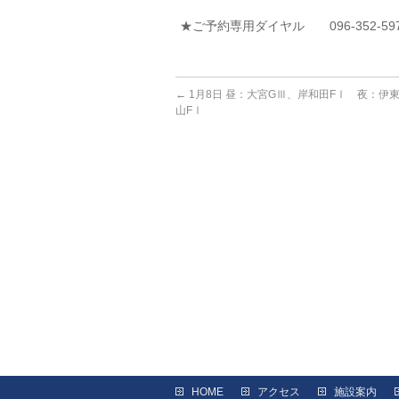
★ご予約専用ダイヤル 096-352-59
←
1月8日 昼：大宮GⅢ、岸和田FⅠ 夜：伊
山FⅠ
HOME
アクセス
施設案内