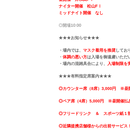
ナイター開催 松山FⅠ
ミッドナイト開催 なし
◎開場10:00
★★★お知らせ★★★
・場内では、
マスク着用を推奨
してお
・
体調の悪い方
は入場を御遠慮いただ
・場内の混雑具合により、
入場制限を
★★★有料指定席案内★★★
◎カウンター席（8席）3,000円 ※昼
◎ペア席（4席）5,000円 ※昼開催払戻
◎フリードリンク ＆ スポーツ紙１
◎近隣提携店舗様からの出前サービス