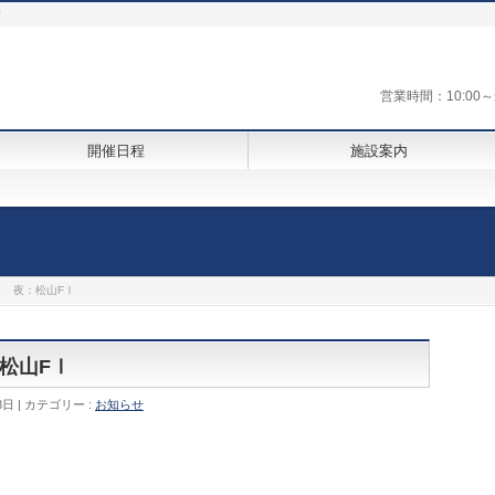
街
営業時間：10:0
開催日程
施設案内
Ⅰ 夜：松山FⅠ
：松山FⅠ
8日
カテゴリー :
お知らせ