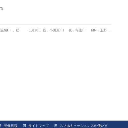
79
東温泉FⅠ、松
1月10日 昼：小田原FⅠ 夜：松山FⅠ MN：玉野
→
開催日程
サイトマップ
スマホキャッシュレスの使い方