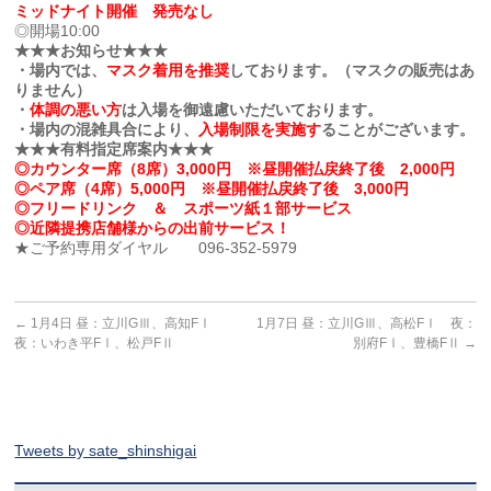
ミッドナイト開催 発売なし
◎開場10:00
★★★お知らせ★★★
・場内では、
マスク着用を推奨
しております。（マスクの販売はあ
りません）
・
体調の悪い方
は入場を御遠慮いただいております。
・場内の混雑具合により、
入場制限を実施す
ることがございます。
★★★有料指定席案内★★★
◎カウンター席（8席）3,000円 ※昼開催払戻終了後 2,000円
◎ペア席（4席）5,000円 ※昼開催払戻終了後 3,000円
◎フリードリンク ＆ スポーツ紙１部サービス
◎近隣提携店舗様からの出前サービス！
★ご予約専用ダイヤル 096-352-5979
←
1月4日 昼：立川GⅢ、高知FⅠ
1月7日 昼：立川GⅢ、高松FⅠ 夜：
夜：いわき平FⅠ、松戸FⅡ
別府FⅠ、豊橋FⅡ
→
Tweets by sate_shinshigai