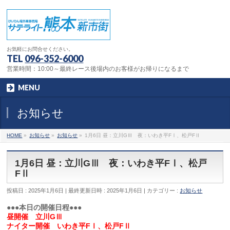
お気軽にお問合せください。
TEL
096-352-6000
営業時間：10:00～最終レース後場内のお客様がお帰りになるまで
MENU
お知らせ
HOME
»
お知らせ
»
お知らせ
»
1月6日 昼：立川GⅢ 夜：いわき平FⅠ、松戸FⅡ
1月6日 昼：立川GⅢ 夜：いわき平FⅠ、松戸
FⅡ
投稿日 : 2025年1月6日
最終更新日時 : 2025年1月6日
カテゴリー :
お知らせ
●●●本日の開催日程●●●
昼開催 立川GⅢ
ナイター開催 いわき平FⅠ、松戸FⅡ