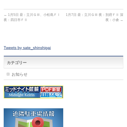
←
1月5日 昼：立川ＧⅢ、小松島ＦⅠ
1月7日 昼：立川ＧⅢ 夜：別府ＦⅡ 深
夜：四日市ＦⅡ
夜：小倉
→
Tweets by sate_shinshigai
カテゴリー
お知らせ