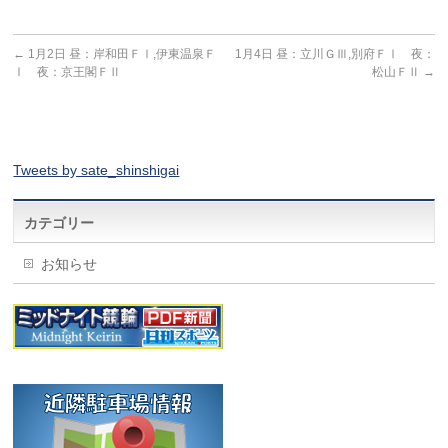
←
1月2日 昼：岸和田ＦⅠ,伊東温泉Ｆ
1月4日 昼：立川ＧⅢ,別府ＦⅠ 夜：
Ⅰ 夜：京王閣ＦⅡ
松山ＦⅡ
→
Tweets by sate_shinshigai
カテゴリー
お知らせ