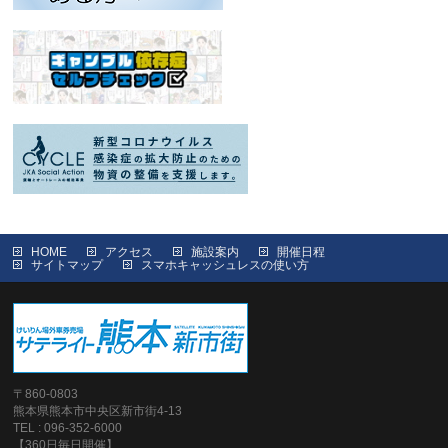
HOME
アクセス
施設案内
開催日程
サイトマップ
スマホキャッシュレスの使い方
〒860-0803
熊本県熊本市中央区新市街4-13
TEL : 096-352-6000
【360日毎日開催】