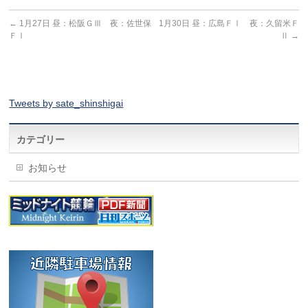
←
1月27日 昼：松阪ＧⅢ 夜：佐世保
1月30日 昼：広島ＦⅠ 夜：久留米Ｆ
ＦⅠ
Ⅱ
→
Tweets by sate_shinshigai
カテゴリー
お知らせ