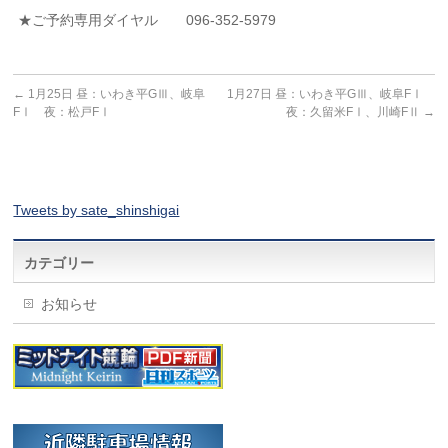
★ご予約専用ダイヤル 096-352-5979
←
1月25日 昼：いわき平GⅢ、岐阜
1月27日 昼：いわき平GⅢ、岐阜FⅠ
FⅠ 夜：松戸FⅠ
夜：久留米FⅠ、川崎FⅡ
→
Tweets by sate_shinshigai
カテゴリー
お知らせ