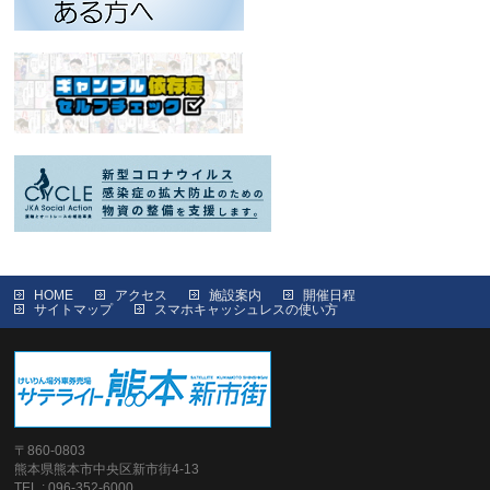
HOME
アクセス
施設案内
開催日程
サイトマップ
スマホキャッシュレスの使い方
〒860-0803
熊本県熊本市中央区新市街4-13
TEL : 096-352-6000