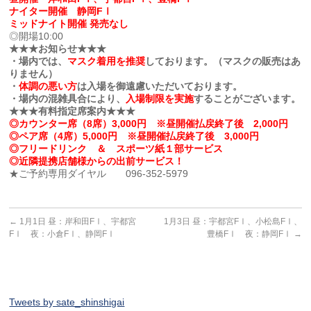
ナイター開催 静岡FⅠ
ミッドナイト開催 発売なし
◎開場10:00
★★★お知らせ★★★
・場内では、
マスク着用を推奨
しております。（マスクの販売はあ
りません）
・
体調の悪い方
は入場を御遠慮いただいております。
・場内の混雑具合により、
入場制限を実施
することがございます。
★★★有料指定席案内★★★
◎カウンター席（8席）3,000円 ※昼開催払戻終了後 2,000円
◎ペア席（4席）5,000円 ※昼開催払戻終了後 3,000円
◎フリードリンク ＆ スポーツ紙１部サービス
◎近隣提携店舗様からの出前サービス！
★ご予約専用ダイヤル 096-352-5979
←
1月1日 昼：岸和田FⅠ、宇都宮
1月3日 昼：宇都宮FⅠ、小松島FⅠ、
FⅠ 夜：小倉FⅠ、静岡FⅠ
豊橋FⅠ 夜：静岡FⅠ
→
Tweets by sate_shinshigai