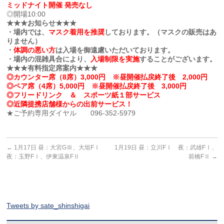
ミッドナイト開催 発売なし
◎開場10:00
★★★お知らせ★★★
・場内では、
マスク着用を推奨
しております。（マスクの販売はあ
りません）
・
体調の悪い方
は入場を御遠慮いただいております。
・場内の混雑具合により、
入場制限を実施
することがございます。
★★★有料指定席案内★★★
◎カウンター席（8席）3,000円 ※昼開催払戻終了後 2,000円
◎ペア席（4席）5,000円 ※昼開催払戻終了後 3,000円
◎フリードリンク ＆ スポーツ紙１部サービス
◎近隣提携店舗様からの出前サービス！
★ご予約専用ダイヤル 096-352-5979
←
1月17日 昼：大宮GⅢ、大垣FⅠ
1月19日 昼：立川FⅠ 夜：武雄FⅠ、
夜：玉野FⅠ、伊東温泉FⅡ
前橋FⅡ
→
Tweets by sate_shinshigai